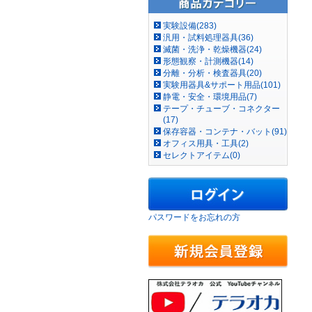
実験設備(283)
汎用・試料処理器具(36)
滅菌・洗浄・乾燥機器(24)
形態観察・計測機器(14)
分離・分析・検査器具(20)
実験用器具&サポート用品(101)
静電・安全・環境用品(7)
テープ・チューブ・コネクター
(17)
保存容器・コンテナ・バット(91)
オフィス用具・工具(2)
セレクトアイテム(0)
パスワードをお忘れの方