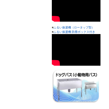
■
ふるい振盪機（ロータップ型）
■
ふるい振盪機 防塵ボックス付き