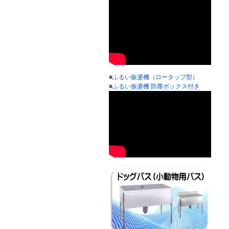
■
ふるい振盪機（ロータップ型）
■
ふるい振盪機 防塵ボックス付き