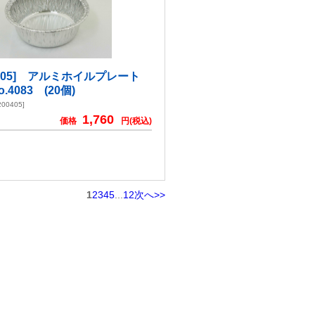
004-05] アルミホイルプレート
No.4083 (20個)
00405]
1,760
価格
円(税込)
1
2
3
4
5
...
12
次へ>>