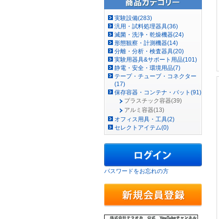
実験設備(283)
汎用・試料処理器具(36)
滅菌・洗浄・乾燥機器(24)
形態観察・計測機器(14)
分離・分析・検査器具(20)
実験用器具&サポート用品(101)
静電・安全・環境用品(7)
テープ・チューブ・コネクター
(17)
保存容器・コンテナ・バット(91)
プラスチック容器(39)
アルミ容器(13)
オフィス用具・工具(2)
セレクトアイテム(0)
パスワードをお忘れの方