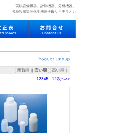
実験設備機器、計測機器、分析機器、
各種容器等理化学機器全般ならテラオカ
[ 新着順 ]
[ 安い順 ]
[ 高い順 ]
1
2
3
4
5
...
12
次へ>>