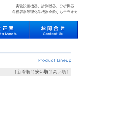
実験設備機器、計測機器、分析機器、
各種容器等理化学機器全般ならテラオカ
[ 新着順 ]
[ 安い順 ]
[ 高い順 ]