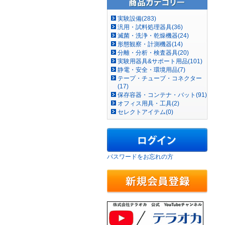
実験設備(283)
汎用・試料処理器具(36)
滅菌・洗浄・乾燥機器(24)
形態観察・計測機器(14)
分離・分析・検査器具(20)
実験用器具&サポート用品(101)
静電・安全・環境用品(7)
テープ・チューブ・コネクター
(17)
保存容器・コンテナ・バット(91)
オフィス用具・工具(2)
セレクトアイテム(0)
パスワードをお忘れの方