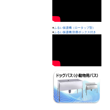
■
ふるい振盪機（ロータップ型）
■
ふるい振盪機 防塵ボックス付き