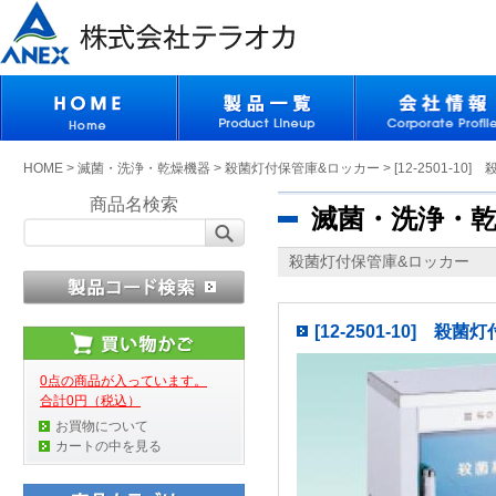
HOME
>
滅菌・洗浄・乾燥機器
>
殺菌灯付保管庫&ロッカー
>
[12-2501-10
商品名検索
滅菌・洗浄・
殺菌灯付保管庫&ロッカー
[12-2501-10] 殺
0点の商品が入っています。
合計0円（税込）
お買物について
カートの中を見る