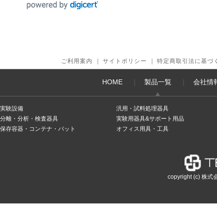
ご利用案内
｜
サイトポリシー
｜
特定商取引法に基づ
HOME
｜
製品一覧
｜
会社情
実験設備
汎用・試料処理器具
分離・分析・検査器具
実験用器具&サポート用品
保存容器・コンテナ・バット
オフィス用具・工具
copyright (c) 株式