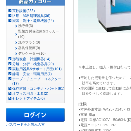
実験設備(283)
汎用・試料処理器具(36)
滅菌・洗浄・乾燥機器(24)
洗浄機(3)
殺菌灯付保管庫&ロッカー
(10)
洗浄ブラシ(0)
器具保管庫(0)
デシケーター(10)
形態観察・計測機器(14)
分離・分析・検査器具(20)
※車上渡し。搬入・据付は行って
実験用器具&サポート用品(101)
静電・安全・環境用品(7)
●平均した照射量を保つために、
テープ・チューブ・コネクター
効率を高めています。
(17)
●扉の開閉に連動して自動的に点
保存容器・コンテナ・バット(91)
オフィス用具・工具(2)
目をやさしく保護します。
セレクトアイテム(0)
[仕様]
●本体外形寸法: W425×D245×H3
●重量: 9kg
●電源: 単相AC100V 50/60Hz(
パスワードをお忘れの方
●電源コード: 1.8m 2P
●定格消費電力: 13W