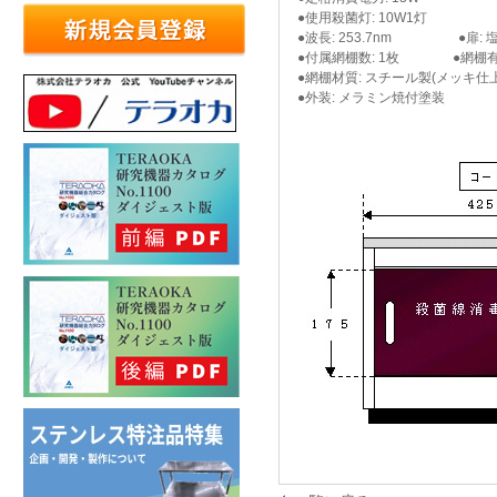
●使用殺菌灯: 10W1灯
●波長: 253.7nm ●扉: 
●付属網棚数: 1枚 ●網棚有効寸
●網棚材質: スチール製(メッキ仕
●外装: メラミン焼付塗装