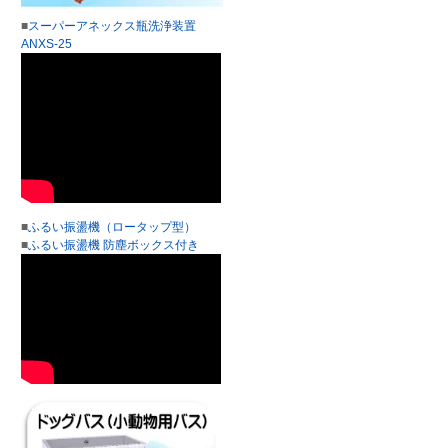
■
スーパーアネックス瓶洗浄装置
ANXS-25
■
ふるい振盪機（ロータップ型）
■
ふるい振盪機 防塵ボックス付き