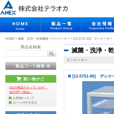
HOME
>
滅菌・洗浄・乾燥機器
>
デシケーター
>
[12-5751-80] デシケーター
商品名検索
滅菌・洗浄・
デシケーター
[12-5751-80] デシ
0点の商品が入っています。
合計0円（税込）
お買物について
カートの中を見る