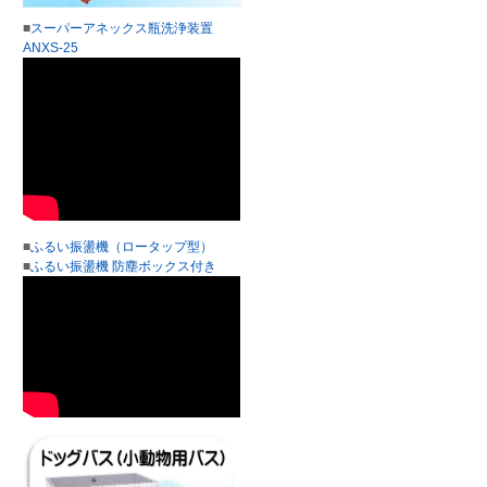
■
スーパーアネックス瓶洗浄装置
ANXS-25
■
ふるい振盪機（ロータップ型）
■
ふるい振盪機 防塵ボックス付き