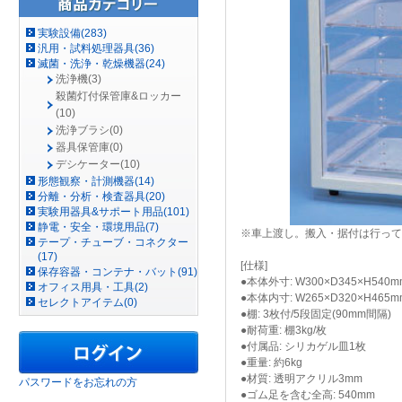
実験設備(283)
汎用・試料処理器具(36)
滅菌・洗浄・乾燥機器(24)
洗浄機(3)
殺菌灯付保管庫&ロッカー
(10)
洗浄ブラシ(0)
器具保管庫(0)
デシケーター(10)
形態観察・計測機器(14)
分離・分析・検査器具(20)
実験用器具&サポート用品(101)
静電・安全・環境用品(7)
※車上渡し。搬入・据付は行って
テープ・チューブ・コネクター
(17)
[仕様]
保存容器・コンテナ・バット(91)
●本体外寸: W300×D345×H540m
オフィス用具・工具(2)
●本体内寸: W265×D320×H465m
セレクトアイテム(0)
●棚: 3枚付/5段固定(90mm間隔)
●耐荷重: 棚3kg/枚
●付属品: シリカゲル皿1枚
●重量: 約6kg
●材質: 透明アクリル3mm
パスワードをお忘れの方
●ゴム足を含む全高: 540mm