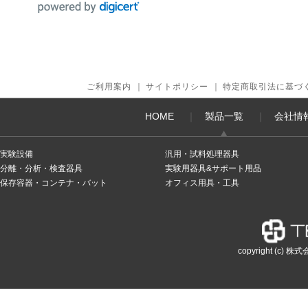
ご利用案内
｜
サイトポリシー
｜
特定商取引法に基づ
HOME
｜
製品一覧
｜
会社情
実験設備
汎用・試料処理器具
分離・分析・検査器具
実験用器具&サポート用品
保存容器・コンテナ・バット
オフィス用具・工具
copyright (c) 株式