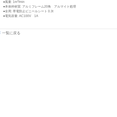
3
●風量: 1m
/min
●本体枠材質: アルミフレーム20角 アルマイト処理
●全周: 帯電防止ビニールシート 0.3t
●電気容量: AC100V 1A
一覧に戻る