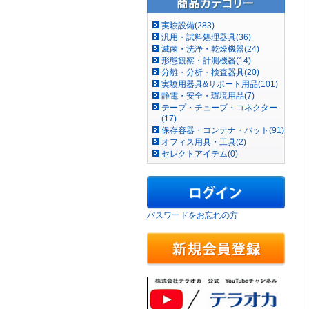
実験設備(283)
汎用・試料処理器具(36)
滅菌・洗浄・乾燥機器(24)
形態観察・計測機器(14)
分離・分析・検査器具(20)
実験用器具&サポート用品(101)
静電・安全・環境用品(7)
テープ・チューブ・コネクター
(17)
保存容器・コンテナ・バット(91)
オフィス用具・工具(2)
セレクトアイテム(0)
パスワードをお忘れの方