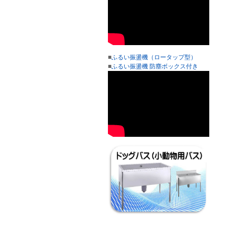
■
ふるい振盪機（ロータップ型）
■
ふるい振盪機 防塵ボックス付き