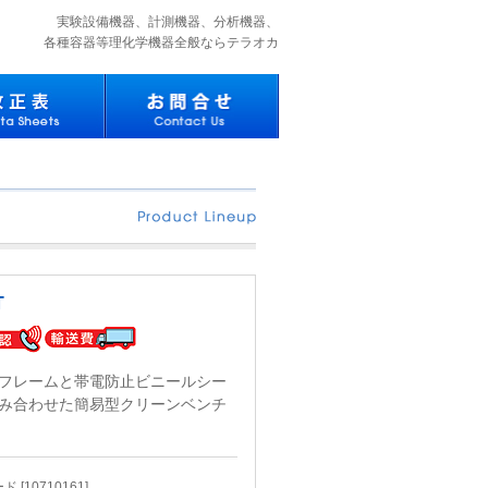
実験設備機器、計測機器、分析機器、
各種容器等理化学機器全般ならテラオカ
T
フレームと帯電防止ビニールシー
み合わせた簡易型クリーンベンチ
 [10710161]