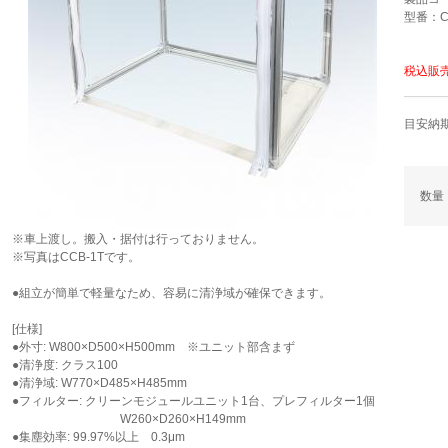
型番：C
税込販
目安納期
数量
※車上渡し。搬入・据付は行っておりません。
※写真はCCB-1Tです。
●組立が簡単で軽量なため、容易に清浄域が確保できます。
[仕様]
●外寸: W800×D500×H500mm ※ユニット部含まず
●清浄度: クラス100
●清浄域: W770×D485×H485mm
●フィルター: クリーンモジュールユニット1台、プレフィルター1個
W260×D260×H149mm
●集塵効率: 99.97%以上 0.3μm