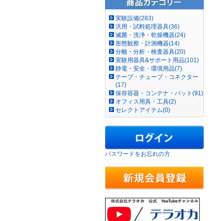
実験設備(283)
汎用・試料処理器具(36)
滅菌・洗浄・乾燥機器(24)
形態観察・計測機器(14)
分離・分析・検査器具(20)
実験用器具&サポート用品(101)
静電・安全・環境用品(7)
テープ・チューブ・コネクター
(17)
保存容器・コンテナ・バット(91)
オフィス用具・工具(2)
セレクトアイテム(0)
パスワードをお忘れの方