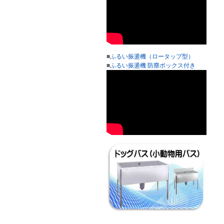
■
ふるい振盪機（ロータップ型）
■
ふるい振盪機 防塵ボックス付き