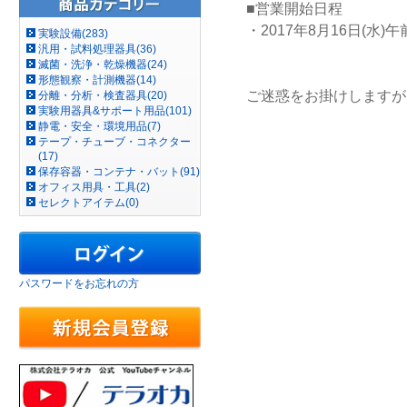
■営業開始日程
・2017年8月16日(水
実験設備(283)
汎用・試料処理器具(36)
滅菌・洗浄・乾燥機器(24)
形態観察・計測機器(14)
ご迷惑をお掛けしますが
分離・分析・検査器具(20)
実験用器具&サポート用品(101)
静電・安全・環境用品(7)
テープ・チューブ・コネクター
(17)
保存容器・コンテナ・バット(91)
オフィス用具・工具(2)
セレクトアイテム(0)
パスワードをお忘れの方