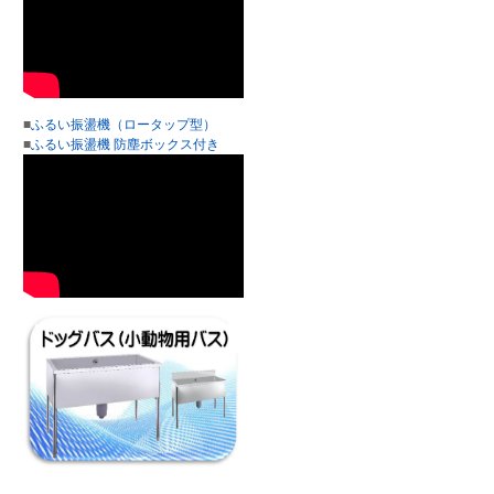
■
ふるい振盪機（ロータップ型）
■
ふるい振盪機 防塵ボックス付き