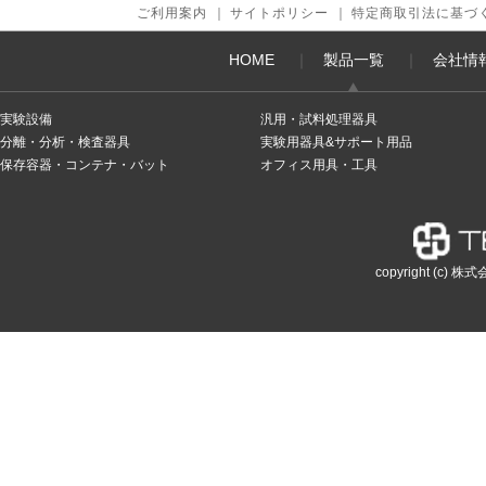
ご利用案内
｜
サイトポリシー
｜
特定商取引法に基づ
HOME
｜
製品一覧
｜
会社情
実験設備
汎用・試料処理器具
分離・分析・検査器具
実験用器具&サポート用品
保存容器・コンテナ・バット
オフィス用具・工具
copyright (c) 株式