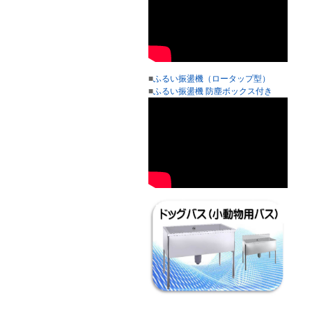
■
ふるい振盪機（ロータップ型）
■
ふるい振盪機 防塵ボックス付き