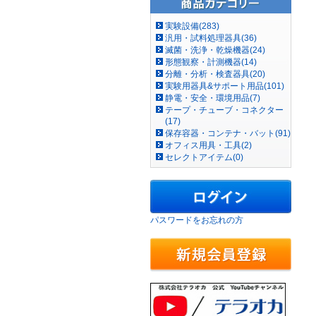
実験設備(283)
汎用・試料処理器具(36)
滅菌・洗浄・乾燥機器(24)
形態観察・計測機器(14)
分離・分析・検査器具(20)
実験用器具&サポート用品(101)
静電・安全・環境用品(7)
テープ・チューブ・コネクター
(17)
保存容器・コンテナ・バット(91)
オフィス用具・工具(2)
セレクトアイテム(0)
パスワードをお忘れの方