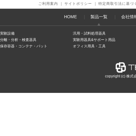
ご利用案内
｜
サイトポリシー
｜
特定商取引法に基づ
HOME
｜
製品一覧
｜
会社情
実験設備
汎用・試料処理器具
分離・分析・検査器具
実験用器具&サポート用品
保存容器・コンテナ・バット
オフィス用具・工具
copyright (c) 株式