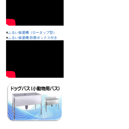
■
ふるい振盪機（ロータップ型）
■
ふるい振盪機 防塵ボックス付き