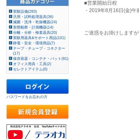
■営業開始日程
・2019年8月16日(金
実験設備(283)
汎用・試料処理器具(36)
滅菌・洗浄・乾燥機器(24)
形態観察・計測機器(14)
ご迷惑をお掛けしますが
分離・分析・検査器具(20)
実験用器具&サポート用品(101)
静電・安全・環境用品(7)
テープ・チューブ・コネクター
(17)
保存容器・コンテナ・バット(91)
オフィス用具・工具(2)
セレクトアイテム(0)
パスワードをお忘れの方