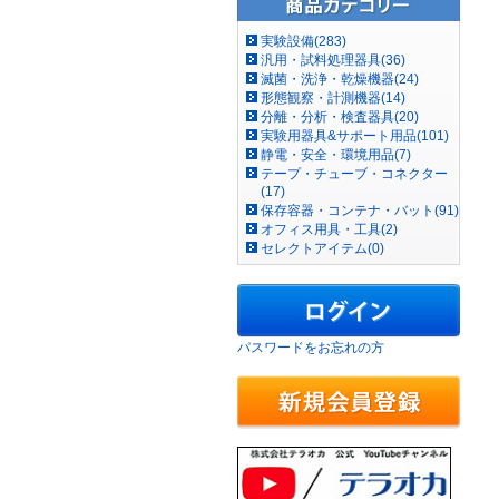
実験設備(283)
汎用・試料処理器具(36)
滅菌・洗浄・乾燥機器(24)
形態観察・計測機器(14)
分離・分析・検査器具(20)
実験用器具&サポート用品(101)
静電・安全・環境用品(7)
テープ・チューブ・コネクター
(17)
保存容器・コンテナ・バット(91)
オフィス用具・工具(2)
セレクトアイテム(0)
パスワードをお忘れの方