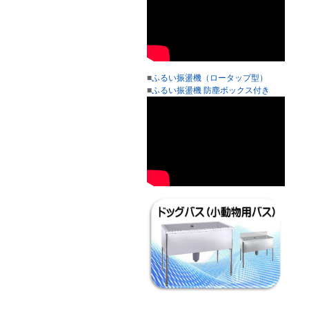
■
ふるい振盪機（ロータップ型）
■
ふるい振盪機 防塵ボックス付き