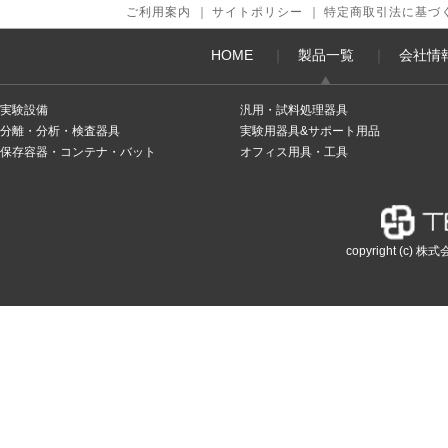
ご利用案内
｜
サイトポリシー
｜
特定商取引法に基づ
HOME
｜
製品一覧
｜
会社情
実験設備
汎用・試料処理器具
分離・分析・検査器具
実験用器具&サポート用品
保存容器・コンテナ・バット
オフィス用具・工具
copyright (c) 株式