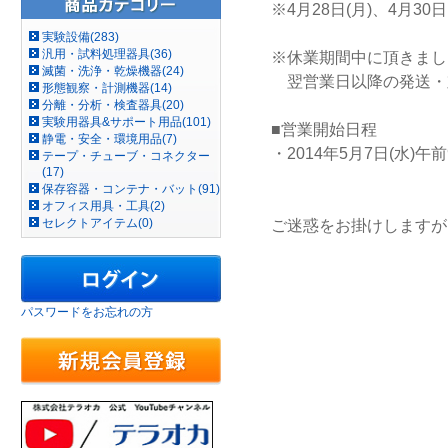
※4月28日(月)、4月30
実験設備(283)
汎用・試料処理器具(36)
※休業期間中に頂きまし
滅菌・洗浄・乾燥機器(24)
翌営業日以降の発送・
形態観察・計測機器(14)
分離・分析・検査器具(20)
実験用器具&サポート用品(101)
■営業開始日程
静電・安全・環境用品(7)
・2014年5月7日(水
テープ・チューブ・コネクター
(17)
保存容器・コンテナ・バット(91)
オフィス用具・工具(2)
セレクトアイテム(0)
ご迷惑をお掛けしますが
パスワードをお忘れの方