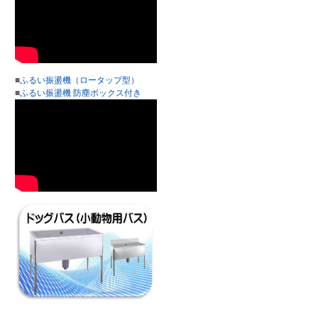
■
ふるい振盪機（ロータップ型）
■
ふるい振盪機 防塵ボックス付き