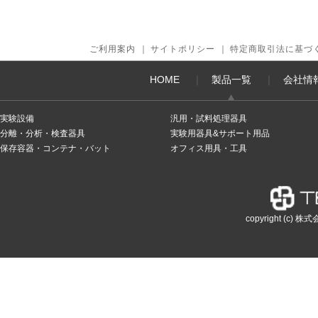
ご利用案内
｜
サイトポリシー
｜
特定商取引法に基づ
HOME
｜
製品一覧
｜
会社情
実験設備
汎用・試料処理器具
分離・分析・検査器具
実験用器具&サポート用品
保存容器・コンテナ・バット
オフィス用具・工具
copyright (c) 株式