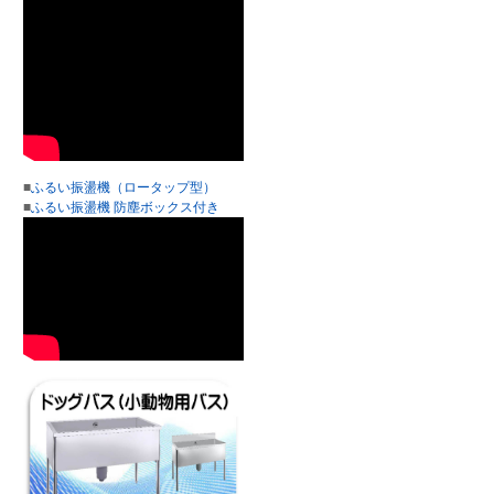
■
ふるい振盪機（ロータップ型）
■
ふるい振盪機 防塵ボックス付き