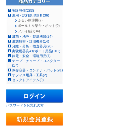
実験設備(283)
汎用・試料処理器具(36)
ふるい振盪機(2)
ボールミル架台・ポット(0)
フルイ(篩)(34)
滅菌・洗浄・乾燥機器(24)
形態観察・計測機器(14)
分離・分析・検査器具(20)
実験用器具&サポート用品(101)
静電・安全・環境用品(7)
テープ・チューブ・コネクター
(17)
保存容器・コンテナ・バット(91)
オフィス用具・工具(2)
セレクトアイテム(0)
パスワードをお忘れの方