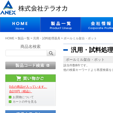
HOME
>
製品一覧
>
汎用・試料処理器具
>
ボールミル架台・ポット
商品名検索
汎用・試料処
ボールミル架台・ポット
該当件数
0
件です。
他の検索キーワードより再度検索を
0点の商品が入っています。
合計0円（税込）
お買物について
カートの中を見る