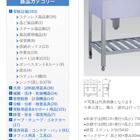
実験設備(283)
ステンレス薬品庫(36)
塩ビ薬品庫(2)
スチール薬品庫(2)
薬品庫用備品(4)
保管庫(8)
収納ボックス(13)
作業台(19)
カート(台車)(101)
ボンベスタンド&カート(9)
踏台(4)
ステンレス棚(0)
シンク(流し台)(78)
汎用・試料処理器具(36)
滅菌・洗浄・乾燥機器(24)
形態観察・計測機器(14)
※写真は代表画像となります。
分離・分析・検査器具(20)
※車上渡し。搬入・据付は行って
実験用器具&サポート用品(101)
静電・安全・環境用品(7)
●本体寸法(間口A×奥行×高さ): 750
テープ・チューブ・コネクター
●水槽寸法(間口B×奥行×高さ): 335
(17)
●材質: ステンレスSUS430
保存容器・コンテナ・バット(91)
●バックガード: 高さ90×厚み30m
オフィス用具・工具(2)