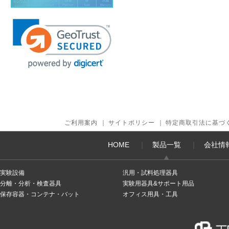
ご利用案内
｜
サイトポリシー
｜
特定商取引法に基づ
HOME
｜
製品一覧
｜
会社情
実験設備
汎用・試料処理器具
分離・分析・検査器具
実験用器具&サポート用品
保存容器・コンテナ・バット
オフィス用具・工具