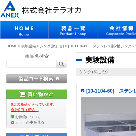
HOME
>
実験設備
>
シンク(流し台)
>
[10-1104-60] ステンレス製2槽シンク(750
商品名検索
実験設備
シンク(流し台)
[10-1104-60] ステン
0点の商品が入っています。
合計0円（税込）
お買物について
カートの中を見る