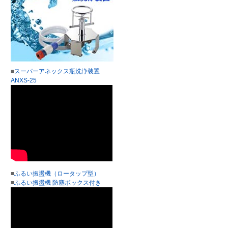
■
スーパーアネックス瓶洗浄装置
ANXS-25
■
ふるい振盪機（ロータップ型）
■
ふるい振盪機 防塵ボックス付き