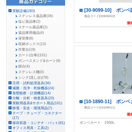
[30-9099-10] ボンベ
実験設備(283)
ステンレス薬品庫(36)
製品コード[30909910]
塩ビ薬品庫(2)
価
スチール薬品庫(2)
薬品庫用備品(4)
保管庫(8)
収納ボックス(13)
作業台(19)
カート(台車)(101)
ボンベスタンド&カート(9)
踏台(4)
ステンレス棚(0)
シンク(流し台)(78)
汎用・試料処理器具(36)
滅菌・洗浄・乾燥機器(24)
形態観察・計測機器(14)
分離・分析・検査器具(20)
[10-1890-11] ボン
実験用器具&サポート用品(101)
製品コード[10189011]
静電・安全・環境用品(7)
テープ・チューブ・コネクター
価
(17)
ボンベカート 1500L
保存容器・コンテナ・バット(91)
オフィス用具・工具(2)