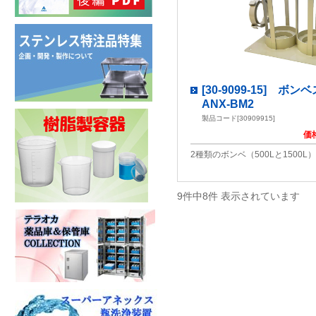
[30-9099-15] ボ
ANX-BM2
製品コード[30909915]
価
2種類のボンベ（500Lと1500
9件中8件 表示されています