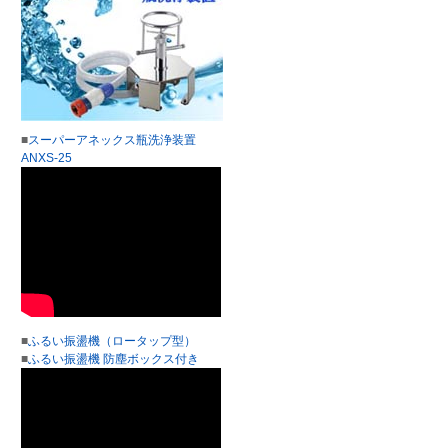
■
スーパーアネックス瓶洗浄装置
ANXS-25
■
ふるい振盪機（ロータップ型）
■
ふるい振盪機 防塵ボックス付き