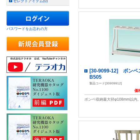
セレクトアイテム(0)
パスワードをお忘れの方
[30-9099-12] ボン
B505
製品コード[30909912]
価
ボンベ収納最大径φ108mm以内