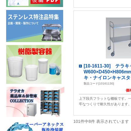
[10-1611-30] 
W600×D450×H806
キ・ナイロンキャスター) 
製品コード[10161130]
価
上下段共フラットな棚板です。
牢なつくりで耐久性があります
101件中8件 表示されています