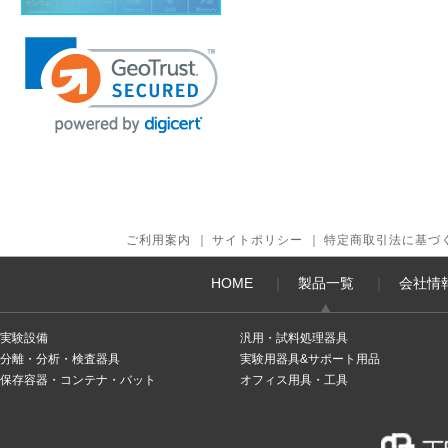
ご利用案内
｜
サイトポリシー
｜
特定商取引法に基づ
HOME
｜
製品一覧
｜
会社情
実験設備
汎用・試料処理器具
分離・分析・検査器具
実験用器具&サポート用品
保存容器・コンテナ・バット
オフィス用具・工具