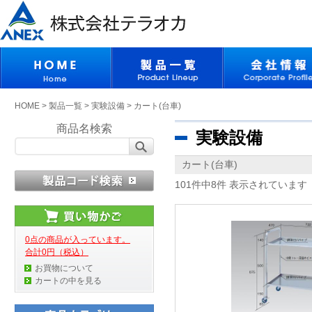
HOME
>
製品一覧
>
実験設備
>
カート(台車)
商品名検索
実験設備
カート(台車)
101件中8件 表示されています
0点の商品が入っています。
合計0円（税込）
お買物について
カートの中を見る