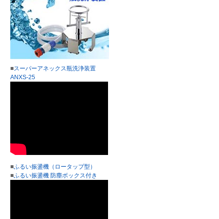
■
スーパーアネックス瓶洗浄装置
ANXS-25
■
ふるい振盪機（ロータップ型）
■
ふるい振盪機 防塵ボックス付き