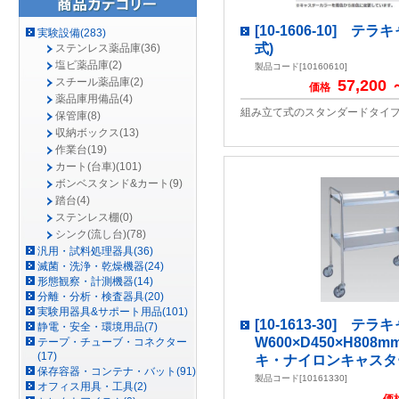
[10-1606-10] テ
実験設備(283)
式)
ステンレス薬品庫(36)
塩ビ薬品庫(2)
製品コード[10160610]
スチール薬品庫(2)
57,200 
価格
薬品庫用備品(4)
組み立て式のスタンダードタイ
保管庫(8)
収納ボックス(13)
作業台(19)
カート(台車)(101)
ボンベスタンド&カート(9)
踏台(4)
ステンレス棚(0)
シンク(流し台)(78)
汎用・試料処理器具(36)
滅菌・洗浄・乾燥機器(24)
形態観察・計測機器(14)
分離・分析・検査器具(20)
実験用器具&サポート用品(101)
[10-1613-30] 
静電・安全・環境用品(7)
W600×D450×H808
テープ・チューブ・コネクター
(17)
キ・ナイロンキャスター) 
保存容器・コンテナ・バット(91)
製品コード[10161330]
オフィス用具・工具(2)