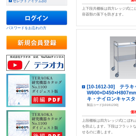
価
セレクトアイテム(0)
上下段共棚板は四方レッジ式(こ
容器類の落下を防ぎます。
パスワードをお忘れの方
[10-1612-30] 
W600×D450×H807
キ・ナイロンキャスター) 
製品コード[10161230]
価
上段棚板は四方レッジ式(こぼれ
を防止します。下段はフラット
せるのに適します。